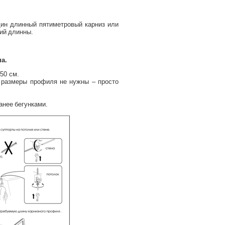
дин длинный пятиметровый карниз или
ший длинны.
.
а.
50 см.
 размеры профиля не нужны – просто
анее бегунками.