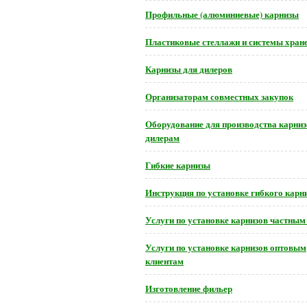
Профильные (алюминиевые) карнизы
Пластиковые стеллажи и системы хран
Карнизы для дилеров
Организаторам совместных закупок
Оборудование для производства карниз
дилерам
Гибкие карнизы
Инструкция по установке гибкого карн
Услуги по установке карнизов частным
Услуги по установке карнизов оптовым
клиентам
Изготовление фильер