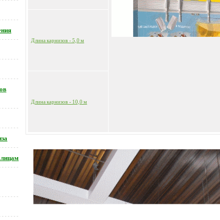
ения
Длина карнизов - 5,0 м
ов
Длина карнизов - 10,0 м
иза
 лицам