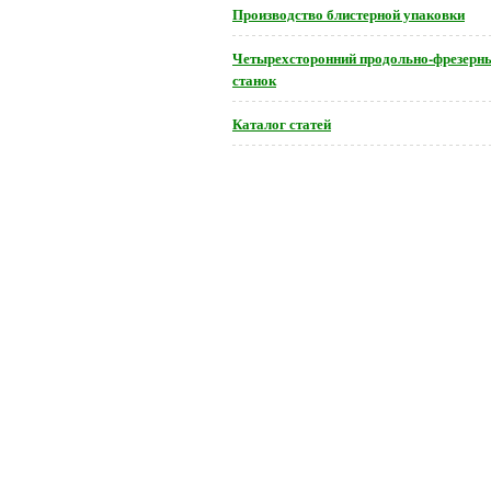
Производство блистерной упаковки
Четырехсторонний продольно-фрезерн
станок
Каталог статей