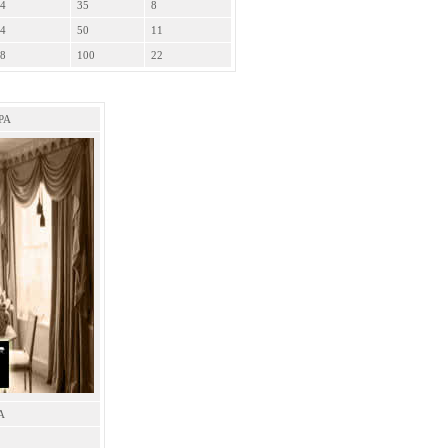
4
35
8
4
50
11
8
100
22
РА
А